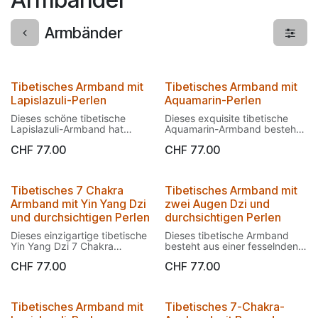
Armbänder
Tibetisches Armband mit
Tibetisches Armband mit
Lapislazuli-Perlen
Aquamarin-Perlen
Dieses schöne tibetische
Dieses exquisite tibetische
Lapislazuli-Armband hat
Aquamarin-Armband besteht
erstaunliche dunkelblaue
aus hochwertigen
CHF
77.00
CHF
77.00
hochwertige Perlen. Die Perlen
durchsichtigen Perlen mit
sind groß, hoch energetisiert,
schönen Adermustern. Ihm
und kraftvoll. Dieses Armband
wird eine beruhigende und
ist für jeden, der sein 3. Auge
besänftigende Energie
Tibetisches 7 Chakra
Tibetisches Armband mit
öffnen möchte. Es wird mit
nachgesagt, die dabei helfen
Armband mit Yin Yang Dzi
zwei Augen Dzi und
einem schönen und großen
kann, Stress abzubauen und
Drei-Augen-Dzi geliefert.
den Geist zu entspannen.
und durchsichtigen Perlen
durchsichtigen Perlen
Dieses einzigartige tibetische
Dieses tibetische Armband
Lapislazuli ist seit dem
Außerdem soll er seine
Yin Yang Dzi 7 Chakra
besteht aus einer fesselnden
Altertum für seine Fähigkeit
Umgebung harmonisieren und
Armband besteht aus
Kombination von Amethyst,
bekannt, Träume und
vor Negativität schützen.
CHF
77.00
CHF
77.00
hochwertigen, durchsichtigen
klarem Quarz, Citrin, grünen
körperliche Fähigkeiten zu
Perlen mit auffälligen Farben.
Aventurin-Perlen und einem
verbessern. Es soll Frieden,
Aquamarin wird mit dem
Zwei-Augen-Dzi, die jeweils
Ruhe und Gelassenheit
Halschakra in Verbindung
Jede Perle soll eines der
ihre eigenen einzigartigen
bringen und den Körper von
gebracht, was ihn zu einer
Tibetisches Armband mit
Tibetisches 7-Chakra-
sieben Chakren
metaphysischen
Stress befreien. Auch soll es
guten Wahl für alle macht, die