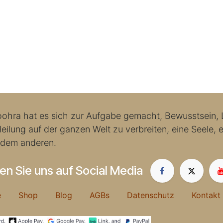
ohra hat es sich zur Aufgabe gemacht, Bewusstsein, L
eilung auf der ganzen Welt zu verbreiten, eine Seele, ei
 dem anderen.
en Sie uns auf Social Media
me
Shop
Blog
AGBs
Datenschutz
Kontakt