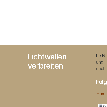
Lichtwellen
Le No
und H
verbreiten
nach
Folg
Ho