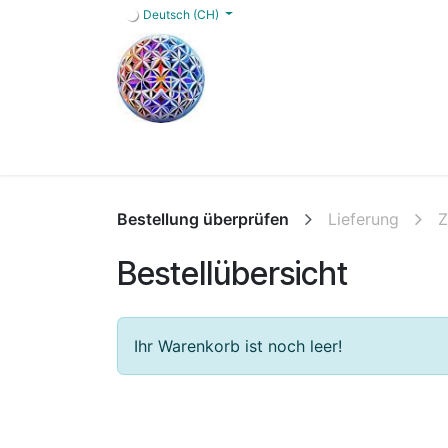
Zum Inhalt springen
Deutsch (CH)
Home
Shop
Blog
Angebot
FAQs
Bestellung überprüfen
Lieferung
Z
Bestellübersicht
Ihr Warenkorb ist noch leer!