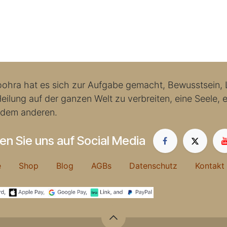
ohra hat es sich zur Aufgabe gemacht, Bewusstsein, L
eilung auf der ganzen Welt zu verbreiten, eine Seele, ei
 dem anderen.
en Sie uns auf Social Media
me
Shop
Blog
AGBs
Datenschutz
Kontakt