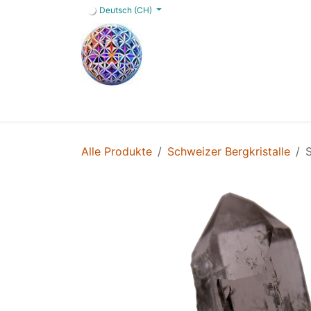
Zum Inhalt springen
Deutsch (CH)
Home
Shop
Blog
Angebot
FAQs
Alle Produkte
Schweizer Bergkristalle
S