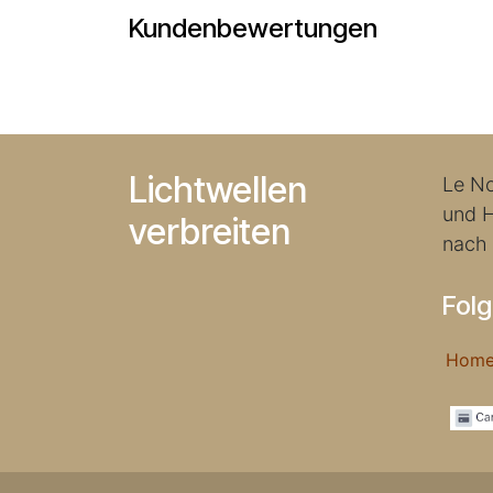
Kundenbewertungen
Lichtwellen
Le No
und H
verbreiten
nach
Folg
Ho