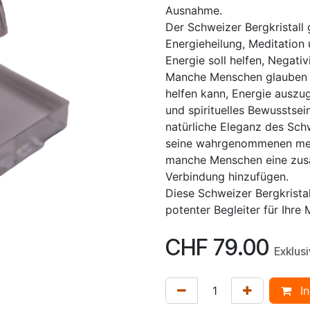
Ausnahme.
Der Schweizer Bergkristall g
Energieheilung, Meditation u
Energie soll helfen, Negativ
Manche Menschen glauben a
helfen kann, Energie auszug
und spirituelles Bewusstsei
natürliche Eleganz des Schw
seine wahrgenommenen met
manche Menschen eine zusä
Verbindung hinzufügen.
Diese Schweizer Bergkristal
potenter Begleiter für Ihre 
CHF
79.00
Exklus
In