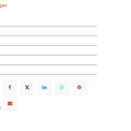
gen
e