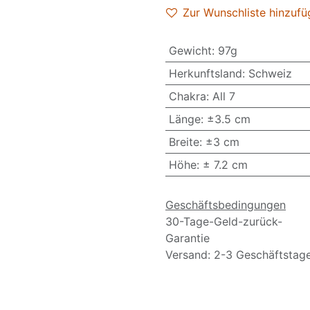
Zur Wunschliste hinzufü
Gewicht
:
97g
Herkunftsland
:
Schweiz
Chakra
:
All 7
Länge
:
±3.5 cm
Breite
:
±3 cm
Höhe
:
± 7.2 cm
Geschäftsbedingungen
30-Tage-Geld-zurück-
Garantie
Versand: 2-3 Geschäftstag