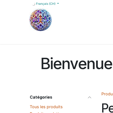
Se rendre au contenu
Français (CH)
Accueil
Boutique
Blog
Services
FA
Bienvenue 
Produ
Catégories
Pe
Tous les produits