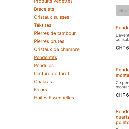
Produits vedettes
Bracelets
Cristaux suisses
Téktites
Pende
Pierres de tambour
L'avent
consol
Pierres brutes
du cœ
CHF
6
On dit 
Cristaux de chambre
toutes
pollut
Pendentifs
qu'ell
Pendules
des ord
Penden
télévis
Lecture de tarot
équipe
mont
qu'elle
Chakras
Ce pend
dissout
montag
pensée
Fleurs
d'ajou
aide à 
CHF
6
d'équil
Huiles Essentielles
n'impor
L'aven
crista
bien-ê
réputés
émotion
Pende
puissa
avec l
quartz
à la te
est ce
clarté e
l'amour
point
Portez
connex