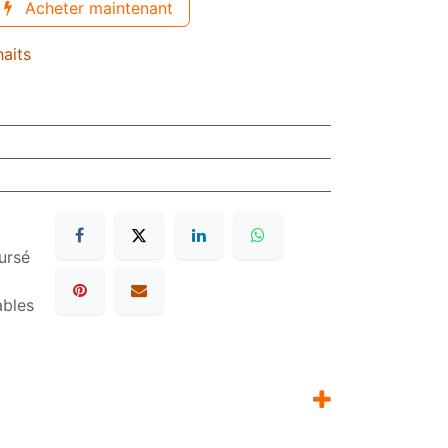
Acheter maintenant
haits
ursé
ables