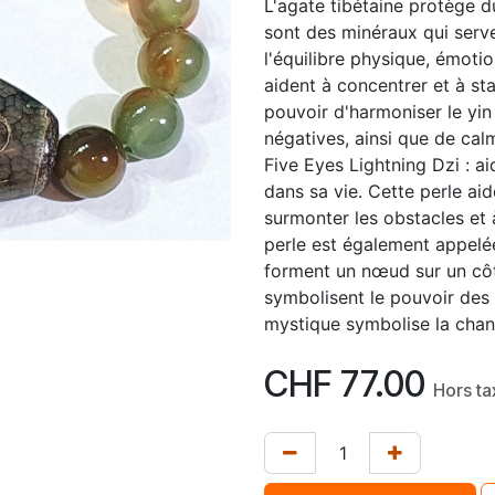
L'agate tibétaine protège d
sont des minéraux qui serven
l'équilibre physique, émotio
aident à concentrer et à stab
pouvoir d'harmoniser le yin 
négatives, ainsi que de calm
Five Eyes Lightning Dzi : a
dans sa vie. Cette perle aid
surmonter les obstacles et à
perle est également appelé
forment un nœud sur un côté
symbolisent le pouvoir des 
mystique symbolise la chanc
CHF
77.00
Hors ta