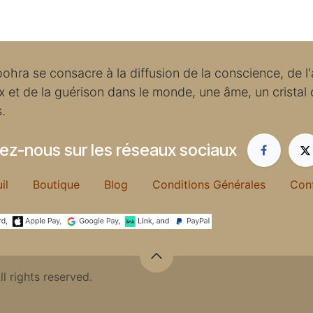
ohra se consacre à la diffusion de la conscience, de l
ix et de la guérison dans le monde, une âme, un cristal
s.
ez-nous sur les réseaux sociaux
euil
Boutique
Blog
Conditions Générales
Con
ll rights reserved.