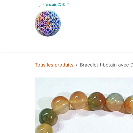
Se rendre au contenu
Français (CH)
Accueil
Boutique
Blog
Services
FA
Tous les produits
Bracelet tibétain avec 