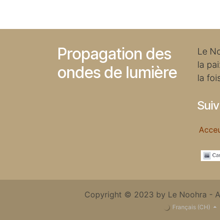
Propagation des
Le No
la pa
ondes de lumière
la foi
Suiv
Acc
Copyright © 2023 by Le Noohra - A
Français (CH)