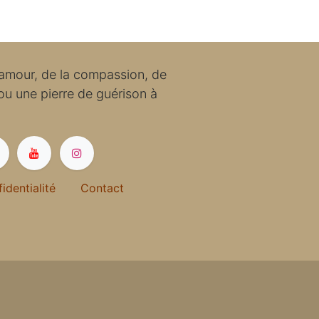
'amour, de la compassion, de
 ou une pierre de guérison à
fidentialité
Contact